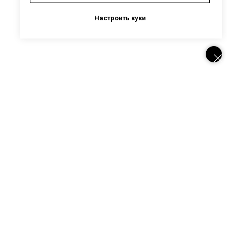
Настроить куки
Корпоративные клиенты
Компании, которые прошли мои очные и
онлайн-программы и тренинги и игры по
маркетингу, продажам, интернет-
маркетингу и коммуникациям